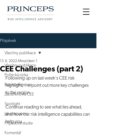
Příspěvek
Všechny publikace
13. 6. 2022
Minut čtení: 1
Všechny publikace
CEE Challenges (part 2)
Politická rizika
Following up on last week's CEE risk 
Risk Intelligence
highlight, 
w
e point out more key challenges 
to the region.
Zaostřeno na CEE
Spotlight
Continue reading to see what lies ahead, 
Jak pracujeme
and how our risk intelligence capabilities can 
help you.
Případové studie
Komentář