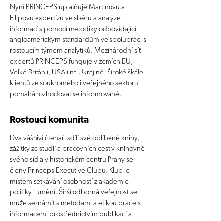
Nyní PRINCEPS uplatňuje Martinovu a
Filipovu expertízu ve sběru a analýze
informací s pomocí metodiky odpovídající
angloamerickým standardům ve spolupráci s
rostoucím týmem analytiků. Mezinárodní síť
expertů PRINCEPS funguje v zemích EU,
Velké Británii, USA i na Ukrajině. Široké škále
klientů ze soukromého i veřejného sektoru
pomáhá rozhodovat se informovaně.
Rostoucí komunita
Dva vášniví čtenáři sdílí své oblíbené knihy,
zážitky ze studií a pracovních cest v knihovně
svého sídla v historickém centru Prahy se
členy Princeps Executive Clubu. Klub je
místem setkávání osobností z akademie,
politiky i umění. Širší odborná veřejnost se
může seznámit s metodami a etikou práce s
informacemi prostřednictvím publikací a