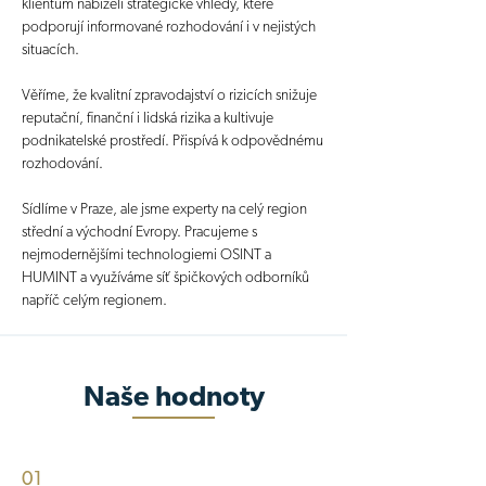
klientům nabízeli strategické vhledy, které
podporují informované rozhodování i v nejistých
situacích.
Věříme, že kvalitní zpravodajství o rizicích snižuje
reputační, finanční i lidská rizika a kultivuje
podnikatelské prostředí. Přispívá k odpovědnému
rozhodování.
Sídlíme v Praze, ale jsme experty na celý region
střední a východní Evropy. Pracujeme s
nejmodernějšími technologiemi OSINT a
HUMINT a využíváme síť špičkových odborníků
napříč celým regionem.
Naše hodnoty
01