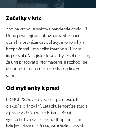
Začátky v krizi
Zrovna vrcholila světová pandemie covid-19.
Doba plná nejistot, obav a dezinformací
obnažila provázanost politiky, ekonomiky a
bezpečnosti. Tato rizika Martina s Filipem
inspirovala. V nejisté době si byli zcela jisti tím,
že umí pracovat s informacemi, a rozhodli se
tak přinést trochu řádu do chaosu kolem
sebe.
Od myšlenky k praxi
PRINCEPS Advisory založili po měsících
diskusí a plánování. Léta zkušeností ze studia
a práce v USA a Velké Británii, Belgii a
východní Evropě se rozhodli uplatnit tam,
kde jsou doma: v Praze, ve střední Evropě.