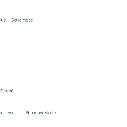
lub
Setkejme se
í Evropě
racujeme
Případové studie