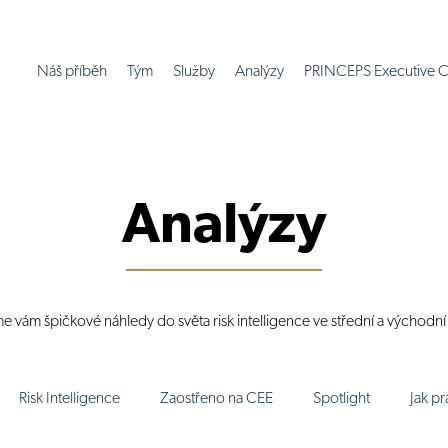
Náš příběh
Tým
Služby
Analýzy
PRINCEPS Executive C
Analýzy
me vám špičkové náhledy do světa risk intelligence ve střední a východn
Risk Intelligence
Zaostřeno na CEE
Spotlight
Jak p