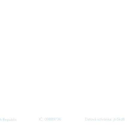
IČ: 09889736
Datová schránka: jtr5kd8
h Republic