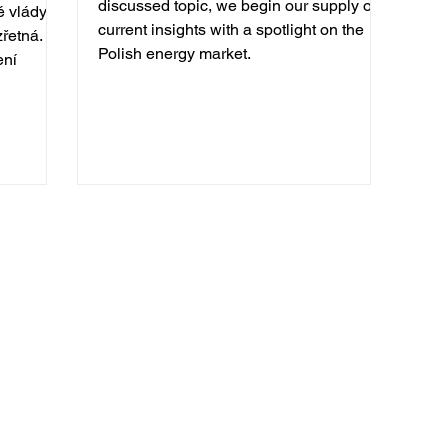
discussed topic, we begin our supply of
é vlády
current insights with a spotlight on the
řetná.
Polish energy market.
ení