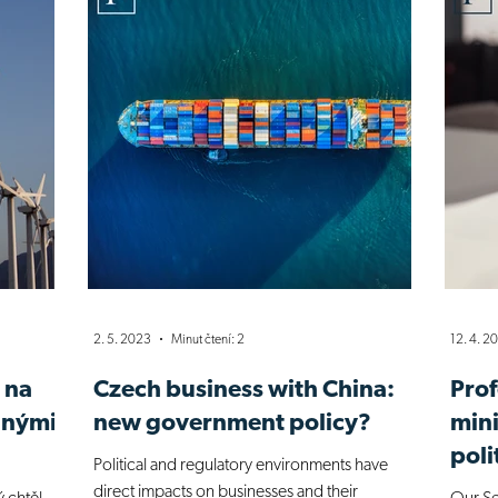
2. 5. 2023
Minut čtení: 2
12. 4. 2
 na
Czech business with China:
Prof
lnými
new government policy?
mini
poli
Political and regulatory environments have
direct impacts on businesses and their