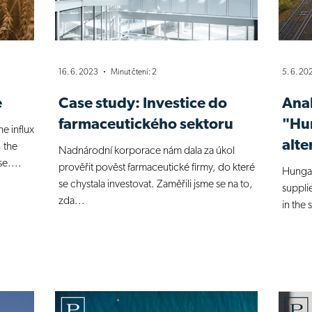
16. 6. 2023
Minut čtení: 2
5. 6. 20
e
Case study: Investice do
Anal
farmaceutického sektoru
"Hun
he influx
alte
, the
Nadnárodní korporace nám dala za úkol
se....
prověřit pověst farmaceutické firmy, do které
Hungary
se chystala investovat. Zaměřili jsme se na to,
supplie
zda...
in the 