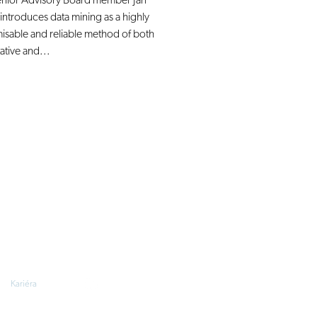
nior Advisory Board member Jan
introduces data mining as a highly
isable and reliable method of both
ative and...
Kariéra