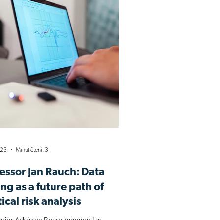
023
Minut čtení: 3
essor Jan Rauch: Data
ng as a future path of
tical risk analysis