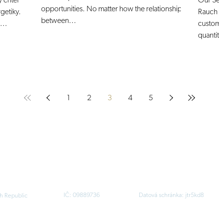
ý chtěl
Our Se
opportunities. No matter how the relationship
getiky.
Rauch 
between...
...
custom
quantit
1
2
3
4
5
IČ: 09889736
Datová schránka: jtr5kd8
h Republic