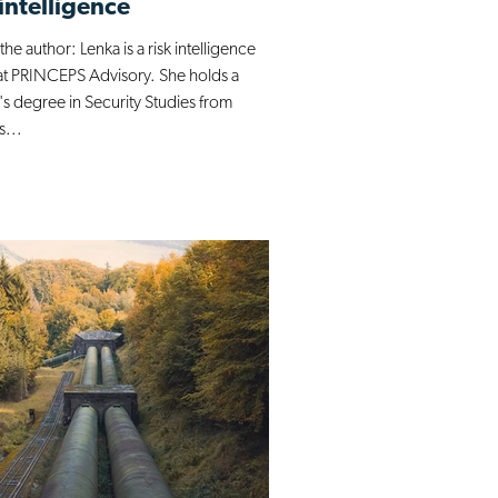
 intelligence
he author: Lenka is a risk intelligence
 at PRINCEPS Advisory. She holds a
's degree in Security Studies from
s...