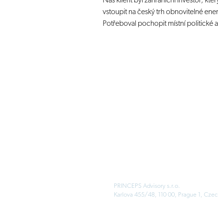
Náš klient byl zahraniční investor, kter
vstoupit na český trh obnovitelné ener
Potřeboval pochopit místní politické a
PRINCEPS Advisory s.r.o.
Karlova 455/48, 110 00, Prague 1, Czec