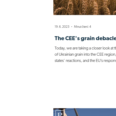
19. 6. 2023
Minut čtení: 4
The CEE's grain debacl
Today, we are taking a closer look at t
of Ukrainian grain into the CEE region
states’ reactions, and the EU’s respon