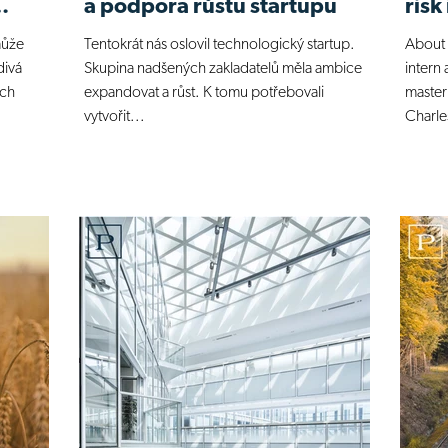
a podpora růstu startupu
risk
může
Tentokrát nás oslovil technologický startup.
About t
divá
Skupina nadšených zakladatelů měla ambice
intern
ích
expandovat a růst. K tomu potřebovali
master
vytvořit...
Charle