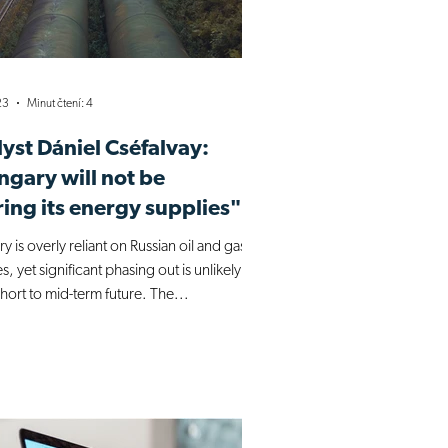
23
Minut čtení: 4
yst Dániel Cséfalvay:
gary will not be
ring its energy supplies"
 is overly reliant on Russian oil and gas
s, yet significant phasing out is unlikely
short to mid-term future. The...