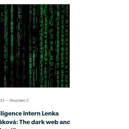
023
Minut čtení: 3
lligence Intern Lenka
áková: The dark web and