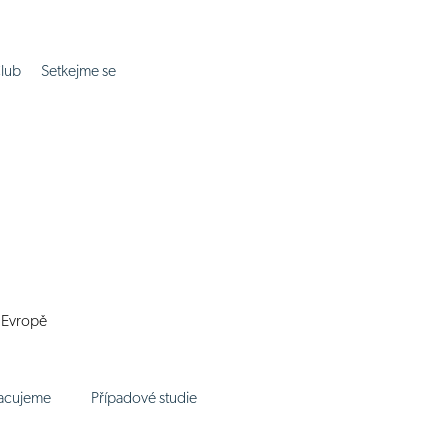
lub
Setkejme se
í Evropě
racujeme
Případové studie