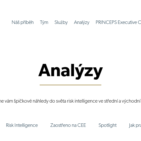
Náš příběh
Tým
Služby
Analýzy
PRINCEPS Executive C
Analýzy
me vám špičkové náhledy do světa risk intelligence ve střední a východn
Risk Intelligence
Zaostřeno na CEE
Spotlight
Jak p