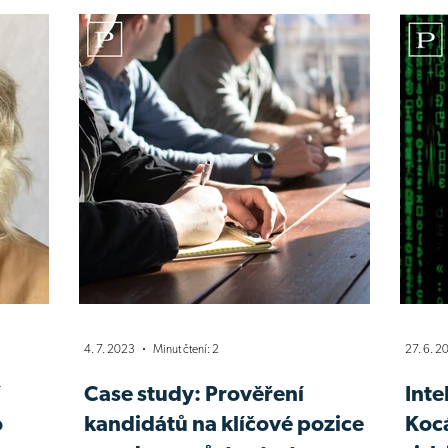
4. 7. 2023
Minut čtení: 2
27. 6. 2
í
Case study: Prověření
Inte
o
kandidátů na klíčové pozice
Koc